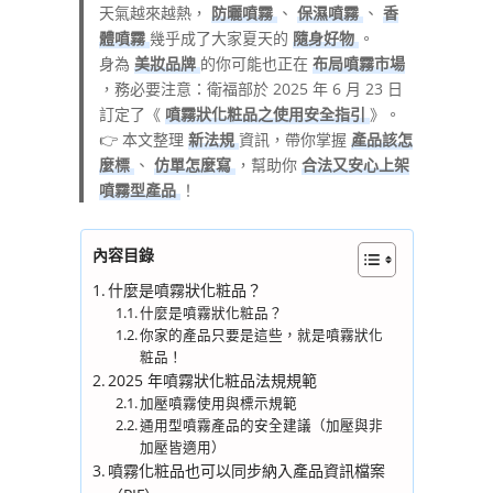
天氣越來越熱，
防曬噴霧
、
保濕噴霧
、
香
體噴霧
幾乎成了大家夏天的
隨身好物
。
身為
美妝品牌
的你可能也正在
布局噴霧市場
，務必要注意：衛福部於 2025 年 6 月 23 日
訂定了《
噴霧狀化粧品之使用安全指引
》。
👉 本文整理
新法規
資訊，帶你掌握
產品該怎
麼標
、
仿單怎麼寫
，幫助你
合法又安心上架
噴霧型產品
！
內容目錄
什麼是噴霧狀化粧品？
什麼是噴霧狀化粧品？
你家的產品只要是這些，就是噴霧狀化
粧品！
2025 年噴霧狀化粧品法規規範
加壓噴霧使用與標示規範
通用型噴霧產品的安全建議（加壓與非
加壓皆適用）
噴霧化粧品也可以同步納入產品資訊檔案