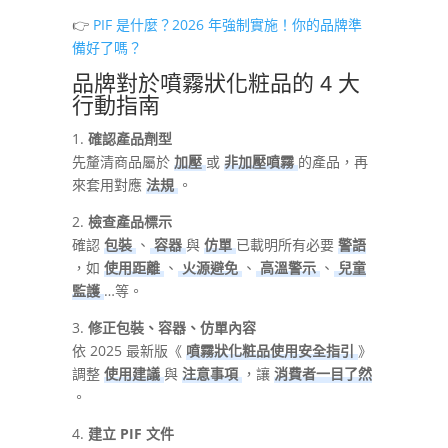
👉
PIF 是什麼？2026 年強制實施！你的品牌準
備好了嗎？
品牌對於噴霧狀化粧品的 4 大
行動指南
1.
確認產品劑型
先釐清商品屬於
加壓
或
非加壓噴霧
的產品，再
來套用對應
法規
。
2.
檢查產品標示
確認
包裝
、
容器
與
仿單
已載明所有必要
警語
，如
使用距離
、
火源避免
、
高溫警示
、
兒童
監護
…等。
3.
修正包裝、容器、仿單內容
依 2025 最新版《
噴霧狀化粧品使用安全指引
》
調整
使用建議
與
注意事項
，讓
消費者一目了然
。
4.
建立 PIF 文件