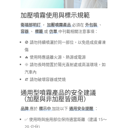
加壓噴霧使用與標示規範
衛福部明訂
，
加壓噴霧產品
必須在
外包裝
、
容器
、
標籤
或
仿單
中刊載相關注意事項：
🚫 請勿持續噴灑於同一部位，以免造成皮膚凍
傷
🔥 使用時應遠離火源、熱源或電源
🌞 請勿長時間置於陽光直射處或高溫環境，如
汽車內
🧯 請勿破壞容器或焚燒
通用型噴霧產品的安全建議
（加壓與非加壓皆適用）
品牌
應於
標示中
加註以下
通用安全提醒
：
✅ 使用時與施用部位保持適當距離（建議 15～
20 公分）