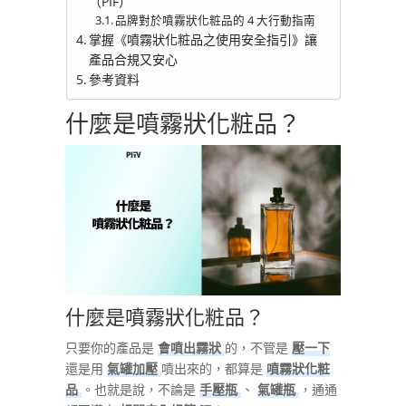
（PIF）
品牌對於噴霧狀化粧品的 4 大行動指南
掌握《噴霧狀化粧品之使用安全指引》讓
產品合規又安心
參考資料
什麼是噴霧狀化粧品？
什麼是噴霧狀化粧品？
只要你的產品是
會噴出霧狀
的，不管是
壓一下
還是用
氣罐加壓
噴出來的，都算是
噴霧狀化粧
品
。也就是說，不論是
手壓瓶
、
氣罐瓶
，通通