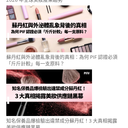
蘇丹紅與外泌體亂象背後的真相：為何 PIF 認證必須
「斤斤計較」每一支原料？
知名保養品爆檢驗出違禁成分蘇丹紅！3 大真相揭露
美妝供應鏈黑幕