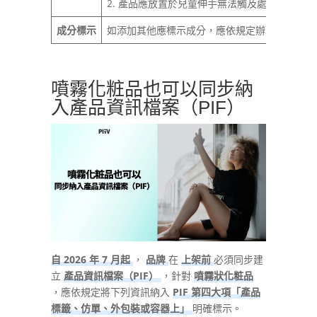
2. 產品應放置於兒童伸手無法觸及處。
成分標示
如添加其他應標示成分，應依規定辦理。
噴霧化粧品也可以同步納
入產品資訊檔案（PIF）
自 2026 年 7 月起
，
品牌
在
上架前
必須同步建
立
產品資訊檔案（PIF）
，針對
噴霧狀化粧品
，應依規定將下列資訊納入
PIF 第四大項「產品
標籤、仿單、外包裝或容器上」
明確標示。