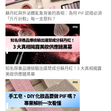
蘇丹紅與外泌體亂象背後的真相：為何 PIF 認證必須
「斤斤計較」每一支原料？
知名保養品爆檢驗出違禁成分蘇丹紅！3 大真相揭露
美妝供應鏈黑幕