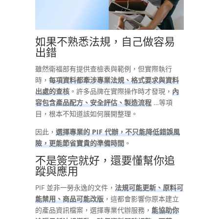
如果不熟悉法規，自己做容易
出錯
雖然衛福部有提供查檢表與範例，但實際執行
時，
每項資料都牽涉專業法規、格式要求與資料
出處的查核
。許多品牌在實際操作時才發現，
內
容包含產品配方、安全評估、製造流程
…等項
目，根本不知道該如何展開整理。
因此，
選擇專業的 PIF 代辦，不只能降低錯誤風
險，更能節省寶貴的準備時間
。
不是簽完就好，還要懂幫你追
蹤與應用
PIF 並非一勞永逸的文件，
法規可能更新、原料可
能禁用、商品可能改版
，這都會影響你原本建立
的產品資訊檔案，選擇專業代辦服務，
能協助你