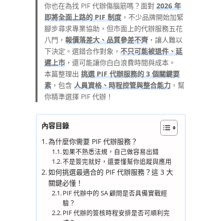
你也在為找 PIF 代辦傷腦筋嗎？面對
2026 年
即將全面上路的 PIF 制度
，不少品牌開始加緊
腳步尋求專業協助，但市面上的代辦服務五花
八門，
報價落差大、品質參差不齊
，讓人難以
下決定。選錯合作對象，
不只可能被退件、延
遲上市
，還可能讓你白白浪費時間與成本。
本篇整理出
挑選 PIF 代辦服務的 3 個關鍵要
素
，包含
人員資格、時程控管與整合能力
，幫
你精準選擇 PIF 代辦！
內容目錄
為什麼你需要 PIF 代辦服務？
如果不熟悉法規，自己做容易出錯
不是簽完就好，還要懂幫你追蹤與應用
如何挑選最適合的 PIF 代辦服務？這 3 大
關鍵必懂！
PIF 代辦中的 SA 顧問是否具備實戰經
驗？
PIF 代辦的簽核時程安排是否可順利完