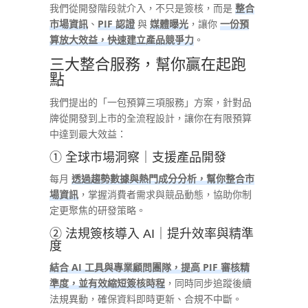
我們從開發階段就介入，不只是簽核，而是
整合
市場資訊
、
PIF 認證
與
媒體曝光
，讓你
一份預
算放大效益，快速建立產品競爭力
。
三大整合服務，幫你贏在起跑
點
我們提出的「一包預算三項服務」方案，針對品
牌從開發到上市的全流程設計，讓你在有限預算
中達到最大效益：
① 全球市場洞察｜支援產品開發
每月
透過趨勢數據與熱門成分分析，幫你整合市
場資訊
，掌握消費者需求與競品動態，協助你制
定更聚焦的研發策略。
② 法規簽核導入 AI｜提升效率與精準
度
結合 AI 工具與專業顧問團隊，提高 PIF 審核精
準度，並有效縮短簽核時程
，同時同步追蹤後續
法規異動，確保資料即時更新、合規不中斷。