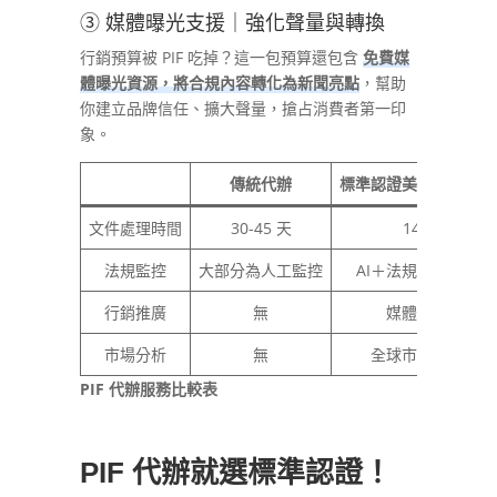
③ 媒體曝光支援｜強化聲量與轉換
行銷預算被 PIF 吃掉？這一包預算還包含
免費媒
體曝光資源，將合規內容轉化為新聞亮點
，幫助
你建立品牌信任、擴大聲量，搶占消費者第一印
象。
傳統代辦
標準認證美妝整合顧問
文件處理時間
30-45 天
14-21 天
法規監控
大部分為人工監控
AI＋法規風控預警系
行銷推廣
無
媒體新聞曝光
市場分析
無
全球市場趨勢報告
PIF 代辦服務比較表
PIF 代辦就選標準認證！