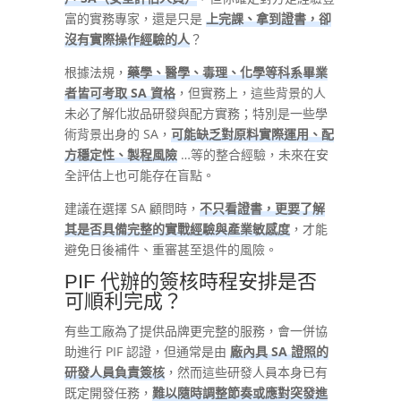
富的實務專家，還是只是
上完課、拿到證書，卻
沒有實際操作經驗的人
？
根據法規，
藥學、醫學、毒理、化學等科系畢業
者皆可考取 SA 資格
，但實務上，這些背景的人
未必了解化妝品研發與配方實務；特別是一些學
術背景出身的 SA，
可能缺乏對原料實際運用、配
方穩定性、製程風險
…等的整合經驗，未來在安
全評估上也可能存在盲點。
建議在選擇 SA 顧問時，
不只看證書，更要了解
其是否具備完整的實戰經驗與產業敏感度
，才能
避免日後補件、重審甚至退件的風險。
PIF 代辦的簽核時程安排是否
可順利完成？
有些工廠為了提供品牌更完整的服務，會一併協
助進行 PIF 認證，但通常是由
廠內具 SA 證照的
研發人員負責簽核
，然而這些研發人員本身已有
既定開發任務，
難以隨時調整節奏或應對突發進