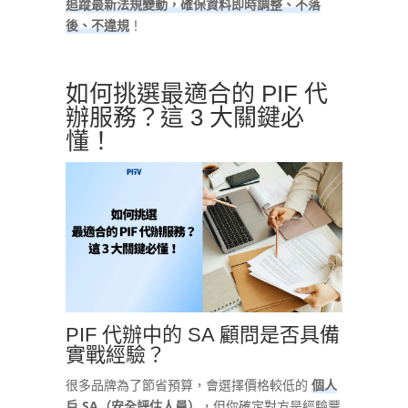
追蹤最新法規變動，確保資料即時調整、不落
後、不違規
！
如何挑選最適合的 PIF 代
辦服務？這 3 大關鍵必
懂！
PIF 代辦中的 SA 顧問是否具備
實戰經驗？
很多品牌為了節省預算，會選擇價格較低的
個人
戶 SA（安全評估人員）
，但你確定對方是經驗豐