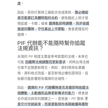
度
。
因此，若你打算與工廠配合完成簽核，
務必確認
是否能簽訂具體時程的合約
，避免臨近上架才發
現延遲、卡關；或者
選擇能即時調整、同步追蹤
進度的團隊，守住產品上市節點
，會是更穩妥的
選擇。
PIF 代辦能不能隨時幫你追蹤
法規資訊？
台灣的 PIF 制度主要是參考歐盟的法規，未來也
可能
因國際法規調整而更新要求
，同時台灣法規
也會不定期更新條文，例如：原料禁用名單擴
增、資料格式改版，甚至新增必備佐證項目，這
些都可能影響原有檔案的合規性。
因此，
選擇的 PIF 代辦團隊是否具備即時追蹤法
規變動、主動通知品牌更新需求的能力
，將會是
合作成功與否的關鍵之一，意思是，PIF 簽核
不
是交付完就結束，而是要能陪你長期維護與應對